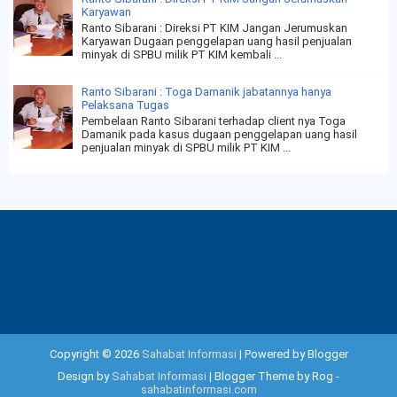
Karyawan
Ranto Sibarani : Direksi PT KIM Jangan Jerumuskan
Karyawan Dugaan penggelapan uang hasil penjualan
minyak di SPBU milik PT KIM kembali ...
Ranto Sibarani : Toga Damanik jabatannya hanya
Pelaksana Tugas
Pembelaan Ranto Sibarani terhadap client nya Toga
Damanik pada kasus dugaan penggelapan uang hasil
penjualan minyak di SPBU milik PT KIM ...
Copyright ©
2026
Sahabat Informasi
| Powered by Blogger
Design by
Sahabat Informasi
| Blogger Theme by Rog -
sahabatinformasi.com