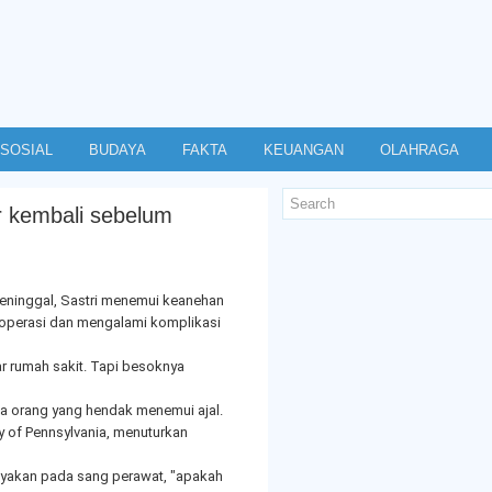
SOSIAL
BUDAYA
FAKTA
KEUANGAN
OLAHRAGA
 kembali sebelum
eninggal, Sastri menemui keanehan
ioperasi dan mengalami komplikasi
ar rumah sakit. Tapi besoknya
a orang yang hendak menemui ajal.
ty of Pennsylvania, menuturkan
nyakan pada sang perawat, "apakah