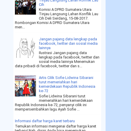
Tinjau Langsung Lahan Konflik Lau
Cih
Komisi A DPRD Sumatera Utara
Tinjau Langsung Lahan Konflik Lau
Cih Deli Serdang, 15-08-2017.
Rombongan Komisi A DPRD Sumatera Utara
men...
Jangan pajang data lengkap pada
facebook, twitter dan sosial media
lainnya
Ilustrasi Jangan pajang data
lengkap pada facebook, twitter dan
sosial media lainnya Menemukan
data pribadi di facebook, twitter dan s...
Artis Cilik Sofie Lidwina Sibarani
turut memeriahkan hari
kemerdekaan Republik Indonesia
ke-72
Sofie Lidwina Sibarani turut
memeriahkan hari kemerdekaan
Republik Indonesia ke-72, penyanyi cilik ini
mempersembahkan lagu Ayah Sofie ...
Informasi daftar harga karet terbaru
Temukan informasi mengenai daftar harga karet
terbaru! Nah, disini Anda bisa menemukan