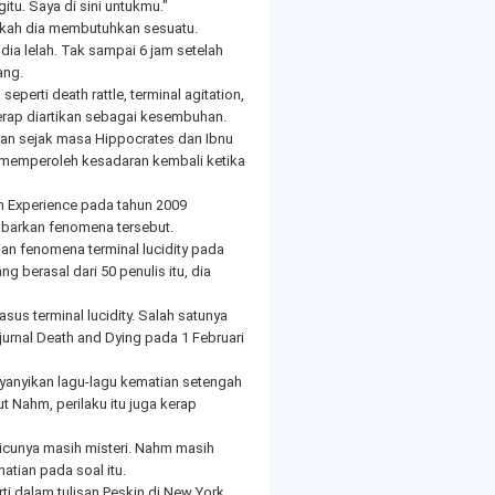
tu. Saya di sini untukmu."
kah dia membutuhkan sesuatu.
ia lelah. Tak sampai 6 jam setelah
ang.
perti death rattle, terminal agitation,
kerap diartikan sebagai kesembuhan.
an sejak masa Hippocrates dan Ibnu
 memperoleh kesadaran kembali ketika
h Experience pada tahun 2009
mbarkan fenomena tersebut.
tian fenomena terminal lucidity pada
g berasal dari 50 penulis itu, dia
sus terminal lucidity. Salah satunya
 jurnal Death and Dying pada 1 Februari
yanyikan lagu-lagu kematian setengah
 Nahm, perilaku itu juga kerap
micunya masih misteri. Nahm masih
tian pada soal itu.
i dalam tulisan Peskin di New York