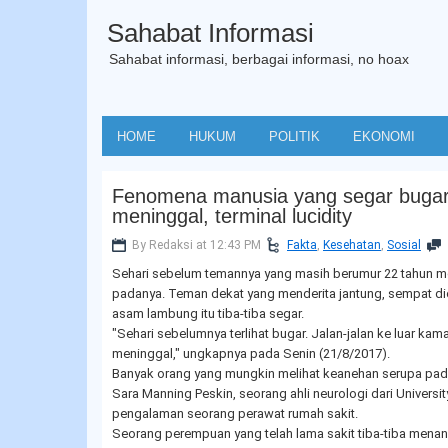
Sahabat Informasi
Sahabat informasi, berbagai informasi, no hoax
HOME
HUKUM
POLITIK
EKONOMI
Fenomena manusia yang segar bugar
meninggal, terminal lucidity
By Redaksi at 12:43 PM
Fakta
,
Kesehatan
,
Sosial
Sehari sebelum temannya yang masih berumur 22 tahun m
padanya. Teman dekat yang menderita jantung, sempat d
asam lambung itu tiba-tiba segar.
"Sehari sebelumnya terlihat bugar. Jalan-jalan ke luar kam
meninggal," ungkapnya pada Senin (21/8/2017).
Banyak orang yang mungkin melihat keanehan serupa pad
Sara Manning Peskin, seorang ahli neurologi dari Universi
pengalaman seorang perawat rumah sakit.
Seorang perempuan yang telah lama sakit tiba-tiba mena