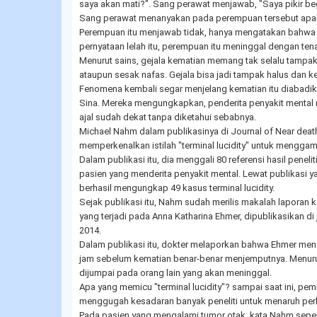
saya akan mati?". Sang perawat menjawab, "Saya pikir begi
Sang perawat menanyakan pada perempuan tersebut apa
Perempuan itu menjawab tidak, hanya mengatakan bahwa d
pernyataan lelah itu, perempuan itu meninggal dengan ten
Menurut sains, gejala kematian memang tak selalu tampak se
ataupun sesak nafas. Gejala bisa jadi tampak halus dan 
Fenomena kembali segar menjelang kematian itu diabadik
Sina. Mereka mengungkapkan, penderita penyakit mental
ajal sudah dekat tanpa diketahui sebabnya.
Michael Nahm dalam publikasinya di Journal of Near deat
memperkenalkan istilah "terminal lucidity" untuk mengga
Dalam publikasi itu, dia menggali 80 referensi hasil peneli
pasien yang menderita penyakit mental. Lewat publikasi yan
berhasil mengungkap 49 kasus terminal lucidity.
Sejak publikasi itu, Nahm sudah merilis makalah laporan ka
yang terjadi pada Anna Katharina Ehmer, dipublikasikan di
2014.
Dalam publikasi itu, dokter melaporkan bahwa Ehmer men
jam sebelum kematian benar-benar menjemputnya. Menurut
dijumpai pada orang lain yang akan meninggal.
Apa yang memicu "terminal lucidity"? sampai saat ini, pe
menggugah kesadaran banyak peneliti untuk menaruh perha
Pada pasien yang mengalami tumor otak, kata Nahm sepert